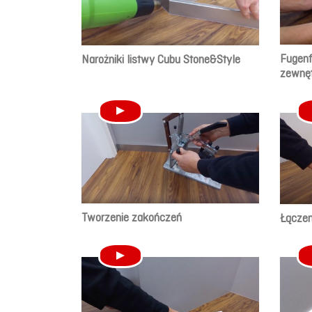
Fugenf
Narożniki listwy Cubu Stone&Style
zewnęt
Tworzenie zakończeń
Łączen