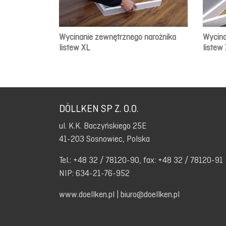
Wycinanie zewnętrznego narożnika
Wycina
listew XL
listew
DÖLLKEN SP Z. O.O.
ul. K.K. Baczyńskiego 25E
41-203 Sosnowiec, Polska
Tel.: +48 32 / 78120-90, fax: +48 32 / 78120-91
NIP: 634-21-76-952
www.doellken.pl
|
biuro@doellken.pl