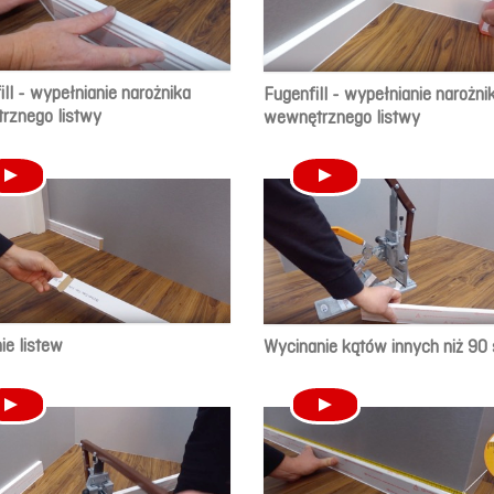
ill - wypełnianie narożnika
Fugenfill - wypełnianie narożni
rznego listwy
wewnętrznego listwy
ie listew
Wycinanie kątów innych niż 90 