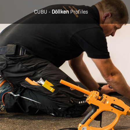
CUBU -
Döllken
Profiles