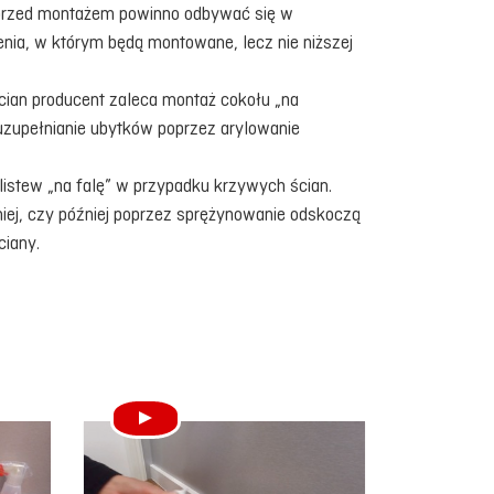
przed montażem powinno odbywać się w
nia, w którym będą montowane, lecz nie niższej
ian producent zaleca montaż cokołu „na
i uzupełnianie ubytków poprzez arylowanie
 listew „na falę” w przypadku krzywych ścian.
iej, czy później poprzez sprężynowanie odskoczą
ciany.