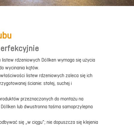
ubu
perfekcyjnie
 listew rdzeniowych Döllken wymaga się użycia
 do wycinania kątów.
właściwości listew rdzeniowych zaleca się ich
zygotowanej ścianie: stałej, suchej i
z produktów przeznaczonych do montażu na
wy Döllken lub dwustronna taśma samoprzylepna
odbywać się „w ciągu”; nie dopuszcza się klejenia