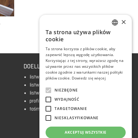
×
Ta strona używa plików
ENGLISH
cookie
RUSSIAN
Ta strona korzysta z plików cookie, aby
zapewnić lepszą wygodę użytkowania.
POLISH
Korzystając z tej strony, wyrażasz zgodę na
DOELLKEN.PL
CZECH
używanie przez nas wszystkich plików
cookie zgodnie z warunkami naszej polityki
ESTONIAN
listwy rdzeniowe HDF
plików cookie.
Dowiedz się więcej
listwy systemowe
BULGARIAN
NIEZBĘDNE
listwy elastyczne i dywanowe
SLOVAK
WYDAJNOŚĆ
profile aluminiowe
UKRAINIAN
taśmy LED
TARGETOWANIE
NIESKLASYFIKOWANE
ENGLISH
LATVIAN
AKCEPTUJ WSZYSTKIE