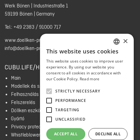
Werk Bönen | Industriestraße 1
59199 Bönen | Germany
Tel.: +49 2383 / 91000 717
×
www.doellken-profiles.com
info@doellken-profiles.com
This website uses cookies
ENGLISH
This website uses cookies to improve user
RUSSIAN
CUBU.LIFE/HU
experience. By using our website you
consent to all cookies in accordance with
POLISH
Main
our Cookie Policy.
Read more
CZECH
Modellek és színek
STRICTLY NECESSARY
Felhasználás
ESTONIAN
PERFORMANCE
Felszerelés
BULGARIAN
Döllken eszközök
TARGETING
SLOVAK
Gyártó
UNCLASSIFIED
Privacy protection
UKRAINIAN
ACCEPT ALL
DECLINE ALL
Whistleblower system
ENGLISH