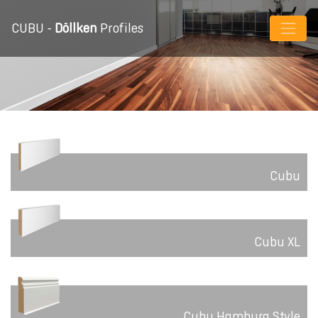
CUBU -
Döllken
Profiles
Cubu
Cubu XL
Cubu Hamburg Style