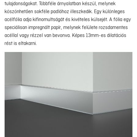
tulajdonságokat. Többféle árnyalatban készül, melynek
köszönhetően sokféle padlóhoz illeszkedik. Egy különleges
acélfólia adja kifinomultságát és kivételes külsejét. A fólia egy
speciálisan impregnált papír, melynek felülete rozsdamentes
acéllal vagy rézzel van bevonva. Képes 13mm-es dilatációs
rést is eltakarni.